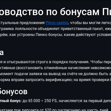
оводство по бонусам П
актуальные предложения
Pinco casino
, чтобы вы могли легк
грамма лояльности объединяет приветственный пакет, еж
ерём, как устроены Пинко бонусы, какие действуют услови
а
я и отыгрываются строго в порядке получения. Чтобы пере
ктивные (восстановить отменённые начисления невозможно
 момент подачи заявки на вывод на счёте не должно быть
орма вправе запросить верификацию; на время проверки 
бонусов
тный бонус
: до $5 000 + 250 FS, начисляется за первый деп
кетами при депозите от $20 по расписанию на шесть дней.