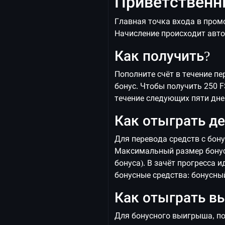
Приветственн
Главная точка входа в пром
Начисление происходит авто
Как получить?
Пополните счёт в течение пе
бонус. Чтобы получить 250 F
течение следующих пяти дне
Как отыграть д
Для перевода средств с бон
Максимальный размер бонуса
бонуса). В зачёт прогресса 
бонусные средства: бонусный
Как отыграть в
Для бонусного выигрыша, по