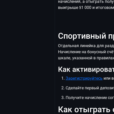
начисления, а отыграть пол
выигрыше $1 000 и итоговом
Спортивный п
Отдельная линейка для разд
Начисление на бонусный счё
шкале, указанной в правилах
Как активироват
Зарегистрируйтесь
или в
Сделайте первый депозит
Получите начисление со
Как отыграть