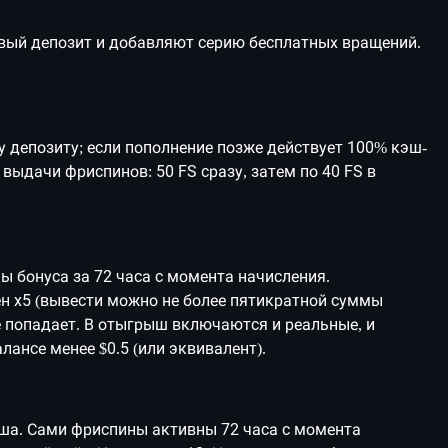
вый депозит и добавляют серию бесплатных вращений.
у депозиту; если пополнение позже действует 100% кэш-
выдачи фриспинов: 50 FS сразу, затем по 40 FS в
ы бонуса за 72 часа с момента начисления.
н x5 (вывести можно не более пятикратной суммы
 не попадает. В отыгрыш включаются и реальные, и
ансе менее $0.5 (или эквивалент).
ыша. Сами фриспины активны 72 часа с момента