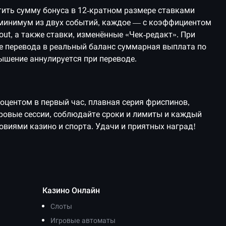
тить сумму бонуса в 12-кратном размере ставками
ы минимум из двух событий, каждое — с коэффициентом
ut, а также ставки, изменённые «Чек-редакт». При
сле перевода в реальный баланс суммарная выплата по
ышение аннулируется при переводе.
центом в первый час, плавная серия фриспинов,
гровые сессии, соблюдайте сроки и лимиты и каждый
овиями казино и спорта. Удачи и приятных наград!
Казино Онлайн
Слоты
Игровые автоматы