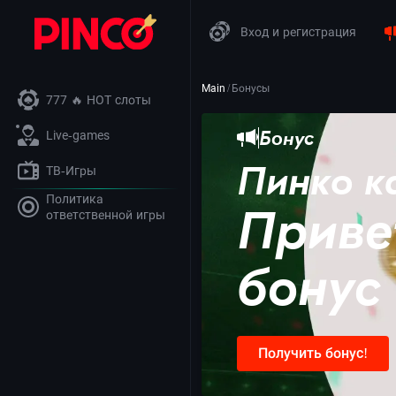
Вход и регистрация
Main
/
Бонусы
777 🔥 HOT слоты
Бонус
Live-games
Пинко к
ТВ-Игры
Политика
Приве
ответственной игры
бонус
Получить бонус!