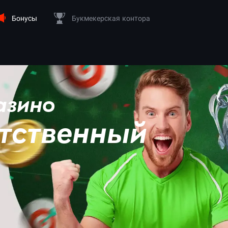
Бонусы
Букмекерская контора
азино
тственный